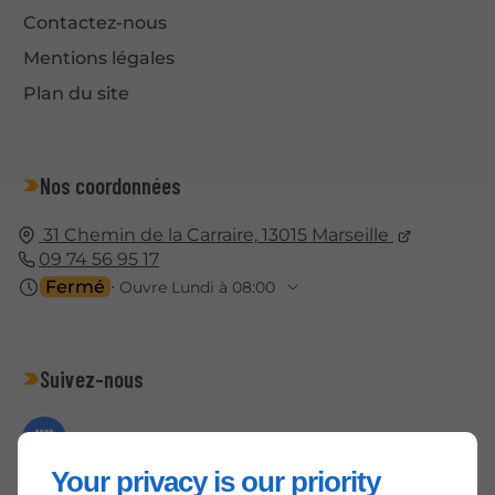
Contactez-nous
Mentions légales
Plan du site
Nos coordonnées
31 Chemin de la Carraire,
13015
Marseille
09 74 56 95 17
Fermé
⋅ Ouvre Lundi à 08:00
Suivez-nous
Your privacy is our priority