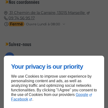
Nos coordonnées
31 Chemin de la Carraire,
13015
Marseille
09 74 56 95 17
Fermé
⋅ Ouvre Lundi à 08:00
Suivez-nous
Your privacy is our priority
We use Cookies to improve user experience by
Haut de page
personalising content and ads, as well as
analyzing traffic and optimizing social networks
functionalities. By clicking "I Agree" you consent to
the use of Cookies from our providers
Google
Facebook
.