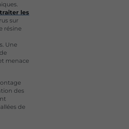
iques.
traiter les
us sur
de résine
s. Une
 de
s et menace
pontage
ation des
ant
allées de