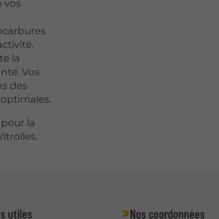
e vos
rocarbures
ctivité.
te la
ante. Vos
ns des
 optimales.
 pour la
itrolles.
s utiles
Nos coordonnées