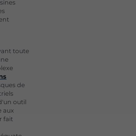
usines
es
ment
vant toute
une
lexe
ons
isques de
riels
d'un outil
e aux
 fait
déquate.