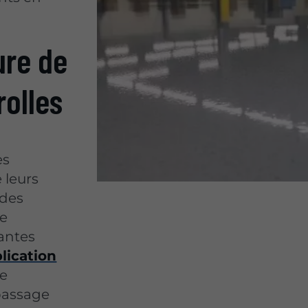
ure de
rolles
es
 leurs
 des
de
antes
lication
ce
passage