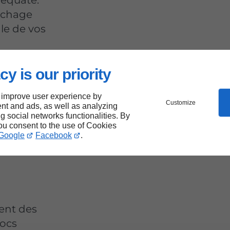
séchage
le de vos
cy is our priority
pour
 improve user experience by
Customize
nt and ads, as well as analyzing
ng social networks functionalities. By
près
you consent to the use of Cookies
Google
Facebook
.
sent des
hocs