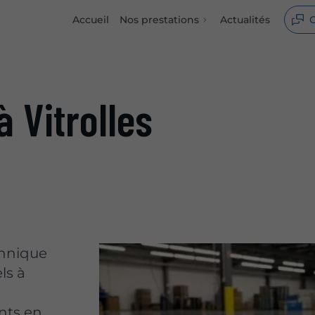
Accueil
Nos prestations
Actualités
C
à Vitrolles
chnique
ls à
nts en