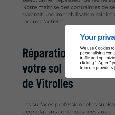
Notre maîtrise des contraintes de 
garantit une immobilisation minima
locaux d'activité.
Your priva
Réparation experte 
We use Cookies to
personalising conte
traffic and optimizi
votre sol industriel 
clicking "I Agree" 
from our providers
de Vitrolles
Les surfaces professionnelles subis
dégradations continues liées aux c