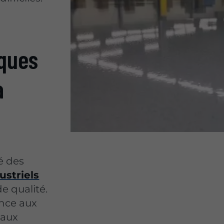
iques
à
té des
dustriels
e qualité.
nce aux
 aux