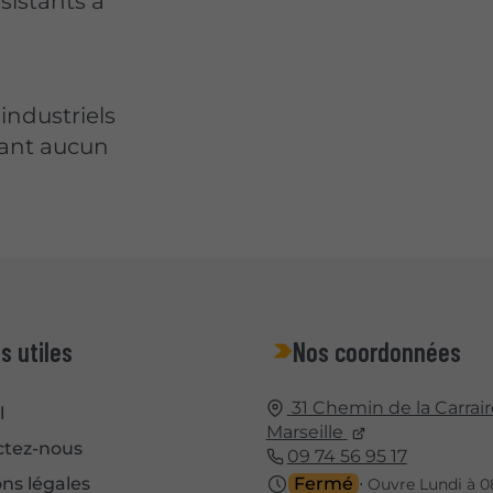
sistants à
industriels
geant aucun
s utiles
Nos coordonnées
31 Chemin de la Carrair
l
Marseille
ctez-nous
09 74 56 95 17
ns légales
Fermé
⋅ Ouvre Lundi à 0