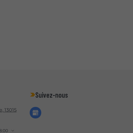
Suivez-nous
e,
13015
8:00