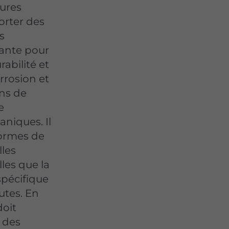
tures
orter des
s
tante pour
rabilité et
orrosion et
ons de
e
niques. Il
normes de
lles
elles que la
 spécifique
utes. En
doit
 des