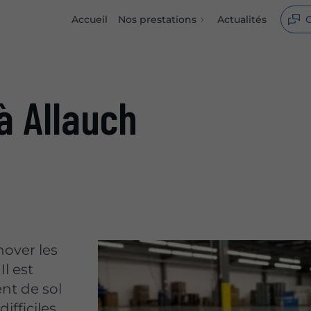
Accueil
Nos prestations
Actualités
C
 à Allauch
nover les
Il est
nt de sol
ifficiles.