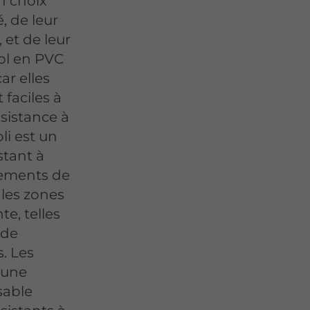
n choix
, de leur
 et de leur
sol en PVC
r elles
 faciles à
ésistance à
li est un
stant à
êtements de
 les zones
e, telles
 de
. Les
'une
sable