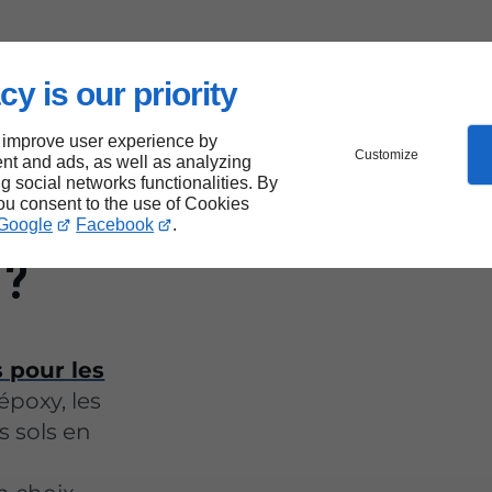
cy is our priority
 improve user experience by
Customize
nt and ads, as well as analyzing
ng social networks functionalities. By
 sols
you consent to the use of Cookies
Google
Facebook
.
 ?
 pour les
époxy, les
es sols en