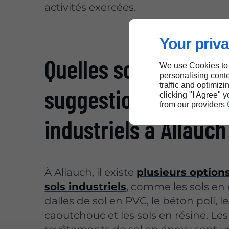
activités exercées.
Your priva
Quelles sont les
We use Cookies to
personalising conte
traffic and optimizi
suggestions pour les
clicking "I Agree" 
from our providers
industriels à Allauch
À Allauch, il existe
plusieurs options
sols industriels
, comme les sols en 
dalles de sol en PVC, le béton poli, l
caoutchouc et les sols en résine. Les