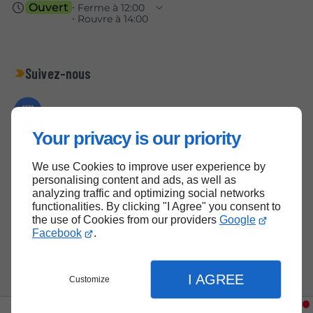
Ouvert
⋅ Ferme à 12:00
⋅ Rouvre à 14:00
Suivez-nous
Your privacy is our priority
We use Cookies to improve user experience by
Haut de page
personalising content and ads, as well as
analyzing traffic and optimizing social networks
functionalities. By clicking "I Agree" you consent to
the use of Cookies from our providers
Google
Facebook
.
I AGREE
Customize