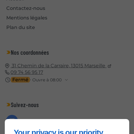
Contactez-nous
Mentions légales
Plan du site
Nos coordonnées
31 Chemin de la Carraire,
13015
Marseille
09 74 56 95 17
Fermé
⋅ Ouvre à 08:00
Suivez-nous
Your privacy is our priority