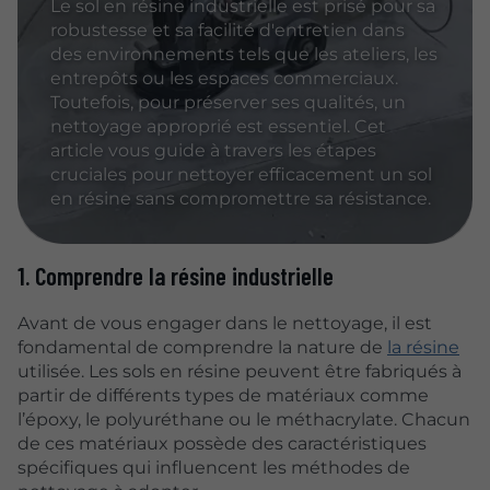
Le sol en résine industrielle est prisé pour sa
robustesse et sa facilité d'entretien dans
des environnements tels que les ateliers, les
entrepôts ou les espaces commerciaux.
Toutefois, pour préserver ses qualités, un
nettoyage approprié est essentiel. Cet
article vous guide à travers les étapes
cruciales pour nettoyer efficacement un sol
en résine sans compromettre sa résistance.
1. Comprendre la résine industrielle
Avant de vous engager dans le nettoyage, il est
fondamental de comprendre la nature de
la résine
utilisée. Les sols en résine peuvent être fabriqués à
partir de différents types de matériaux comme
l’époxy, le polyuréthane ou le méthacrylate. Chacun
de ces matériaux possède des caractéristiques
spécifiques qui influencent les méthodes de